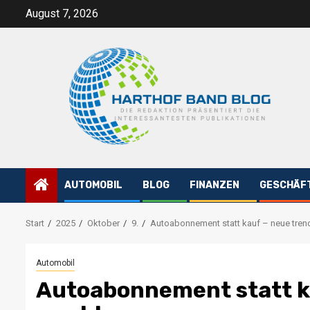
Zum
August 7, 2026
Inhalt
springen
AUTOMOBIL
BLOG
FINANZEN
GESCHÄF
Start
2025
Oktober
9.
Autoabonnement statt kauf – neue tren
Automobil
Autoabonnement statt k