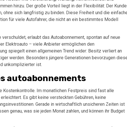
men hinzu. Der große Vorteil liegt in der Flexibilität: Der Kunde
ohne sich langfristig zu binden. Diese Freiheit und die einfach
on für viele Autofahrer, die nicht an ein bestimmtes Modell
 verschuldet, erlaubt das Autoabonnement, spontan auf neue
der Elektroauto – viele Anbieter ermöglichen den
ng spiegelt einen allgemeinen Trend wider: Besitz verliert an
htiger werden. Besonders jüngere Generationen bevorzugen dies
nd unkomplizierter ist.
 des autoabonnements
e Kostenkontrolle. Im monatlichen Festpreis sind fast alle
erleichtert. Es gibt keine versteckten Gebühren, keine
sinvestitionen. Gerade in wirtschaftlich unsicheren Zeiten ist
issen genau, was sie jeden Monat zahlen, und können ihr Budget