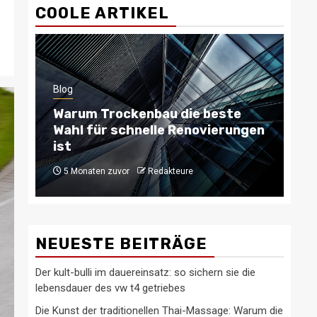
COOLE ARTIKEL
Blog
Blo
Warum Trockenbau die beste
Ty
Wahl für schnelle Renovierungen
be
ist
b
5 Monaten zuvor
Redakteure
6
NEUESTE BEITRÄGE
Der kult-bulli im dauereinsatz: so sichern sie die
lebensdauer des vw t4 getriebes
Die Kunst der traditionellen Thai-Massage: Warum die