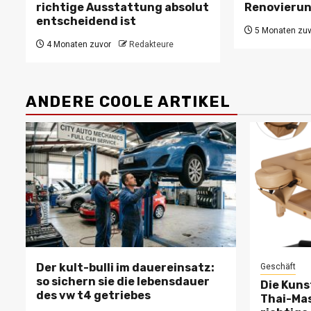
richtige Ausstattung absolut
Renovierun
entscheidend ist
5 Monaten zuv
4 Monaten zuvor
Redakteure
ANDERE COOLE ARTIKEL
Der kult-bulli im dauereinsatz:
Geschäft
so sichern sie die lebensdauer
Die Kuns
des vw t4 getriebes
Thai-Mas