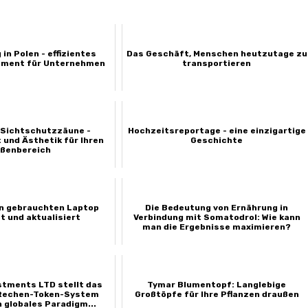
in Polen - effizientes
Das Geschäft, Menschen heutzutage zu
ment für Unternehmen
transportieren
Sichtschutzzäune -
Hochzeitsreportage - eine einzigartige
 und Ästhetik für Ihren
Geschichte
ßenbereich
en gebrauchten Laptop
Die Bedeutung von Ernährung in
t und aktualisiert
Verbindung mit Somatodrol: Wie kann
man die Ergebnisse maximieren?
stments LTD stellt das
Tymar Blumentopf: Langlebige
e Rechen-Token-System
Großtöpfe für Ihre Pflanzen draußen
n globales Paradigm...