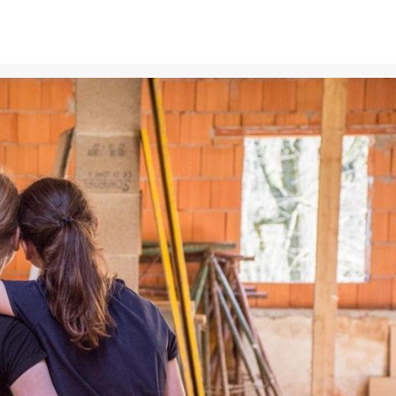
Blog
Warum Trockenbau die 
Wahl für schnelle Renov
ist
5 Monaten zuvor
Redakteure