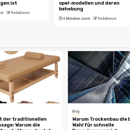
gen ist
opel-modellen und deren
behebung
or
Redakteure
6 Monaten zuvor
Redakteure
Blog
t der traditionellen
Warum Trockenbau die 
sage: Warum die
Wahl für schnelle