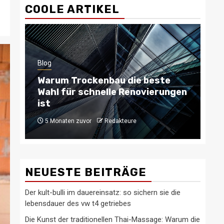
COOLE ARTIKEL
Blog
beste
Typische getriebekrankheiten
ierungen
bei opel-modellen und deren
behebung
6 Monaten zuvor
Redakteure
NEUESTE BEITRÄGE
Der kult-bulli im dauereinsatz: so sichern sie die
lebensdauer des vw t4 getriebes
Die Kunst der traditionellen Thai-Massage: Warum die