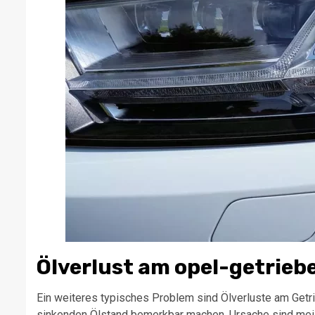
Ölverlust am opel-getrieb
Ein weiteres typisches Problem sind Ölverluste am Getri
sinkenden Ölstand bemerkbar machen. Ursache sind meis