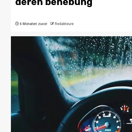
deren behebung
6 Monaten zuvor
Redakteure