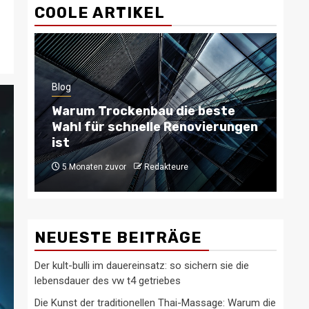
COOLE ARTIKEL
Blog
Blo
Warum Trockenbau die beste
Ty
Wahl für schnelle Renovierungen
be
ist
b
5 Monaten zuvor
Redakteure
6
NEUESTE BEITRÄGE
Der kult-bulli im dauereinsatz: so sichern sie die
lebensdauer des vw t4 getriebes
Die Kunst der traditionellen Thai-Massage: Warum die