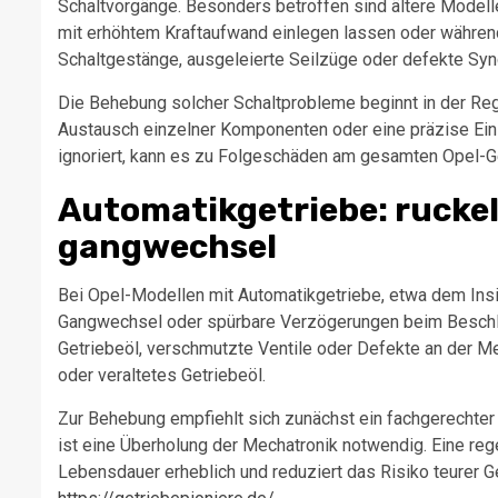
Schaltvorgänge. Besonders betroffen sind ältere Modelle
mit erhöhtem Kraftaufwand einlegen lassen oder während
Schaltgestänge, ausgeleierte Seilzüge oder defekte Syn
Die Behebung solcher Schaltprobleme beginnt in der Regel
Austausch einzelner Komponenten oder eine präzise Eins
ignoriert, kann es zu Folgeschäden am gesamten Opel-G
Automatikgetriebe: rucke
gangwechsel
Bei Opel-Modellen mit Automatikgetriebe, etwa dem Insig
Gangwechsel oder spürbare Verzögerungen beim Beschl
Getriebeöl, verschmutzte Ventile oder Defekte an der Mec
oder veraltetes Getriebeöl.
Zur Behebung empfiehlt sich zunächst ein fachgerechter 
ist eine Überholung der Mechatronik notwendig. Eine re
Lebensdauer erheblich und reduziert das Risiko teurer 