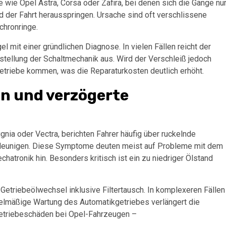
 wie Opel Astra, Corsa oder Zafira, bei denen sich die Gänge nu
 der Fahrt herausspringen. Ursache sind oft verschlissene
chronringe.
 mit einer gründlichen Diagnose. In vielen Fällen reicht der
tellung der Schaltmechanik aus. Wird der Verschleiß jedoch
etriebe kommen, was die Reparaturkosten deutlich erhöht.
ln und verzögerte
nia oder Vectra, berichten Fahrer häufig über ruckelnde
eunigen. Diese Symptome deuten meist auf Probleme mit dem
hatronik hin. Besonders kritisch ist ein zu niedriger Ölstand
Getriebeölwechsel inklusive Filtertausch. In komplexeren Fällen
gelmäßige Wartung des Automatikgetriebes verlängert die
Getriebeschäden bei Opel-Fahrzeugen –