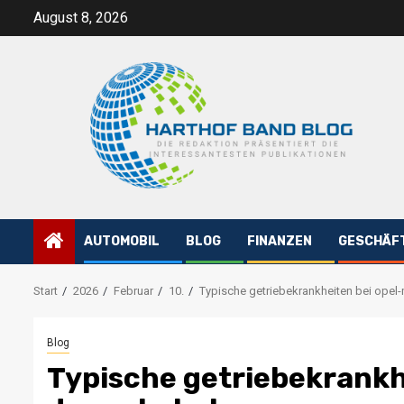
Zum
August 8, 2026
Inhalt
springen
AUTOMOBIL
BLOG
FINANZEN
GESCHÄF
Start
2026
Februar
10.
Typische getriebekrankheiten bei ope
Blog
Typische getriebekrankh