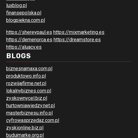
luxblog.pl
finansepolska.pl
blogpiekna.com.pl
https://shereypaul.es
https://mixmarketing.es
https://demenorca.es
https://dreamstore.es
https://aluacv.es
BLOGS
biznesnamaxa.com.pl
produktowo.info.pl
rozwijajfirme.net.pl
lokalnybiznes.com.pl
zyskownycel.biz.pl
hurtowniawiedzy.net.pl
masterbiznesu.info.pl
cyfrowasprzedaz.com.pl
zyskionline.biz.pl
budujmarke.org.pl