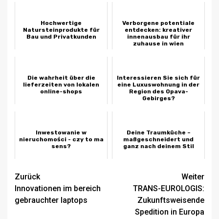
Hochwertige
Verborgene potentiale
Natursteinprodukte für
entdecken: kreativer
Bau und Privatkunden
innenausbau für ihr
zuhause in wien
Die wahrheit über die
Interessieren Sie sich für
lieferzeiten von lokalen
eine Luxuswohnung in der
online-shops
Region des Opava-
Gebirges?
Inwestowanie w
Deine Traumküche –
nieruchomości - czy to ma
maßgeschneidert und
sens?
ganz nach deinem Stil
Beitragsnavigation
Zurück
Weiter
Innovationen im bereich
TRANS-EUROLOGIS:
gebrauchter laptops
Zukunftsweisende
Spedition in Europa