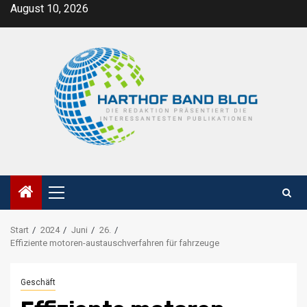
Zum
August 10, 2026
Inhalt
springen
Primäres
Menü
Start
2024
Juni
26.
Effiziente motoren-austauschverfahren für fahrzeuge
Geschäft