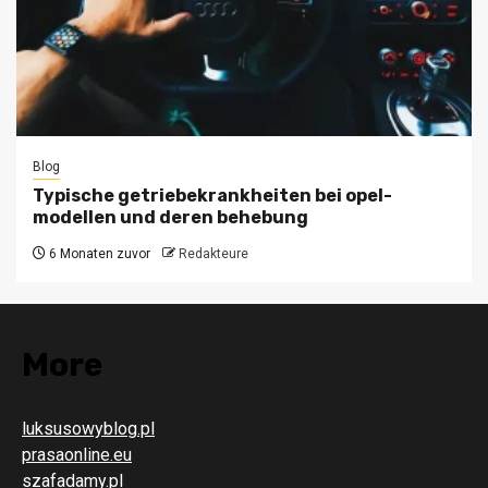
Blog
Typische getriebekrankheiten bei opel-
modellen und deren behebung
6 Monaten zuvor
Redakteure
More
luksusowyblog.pl
prasaonline.eu
szafadamy.pl