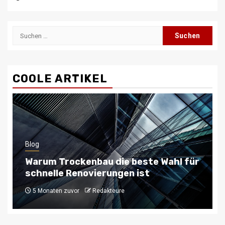
Suchen
nach:
COOLE ARTIKEL
Blog
Typische getriebekrankheiten bei
opel-modellen und deren behebung
6 Monaten zuvor
Redakteure