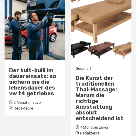
Geschäft
Blog
Die Kunst der
Warum
traditionellen
Trockenbau die
Thai-Massage:
beste Wahl für
Warum die
schnelle
richtige
Renovierungen ist
Ausstattung
5 Monaten zuvor
absolut
Redakteure
entscheidend ist
4 Monaten zuvor
Redakteure