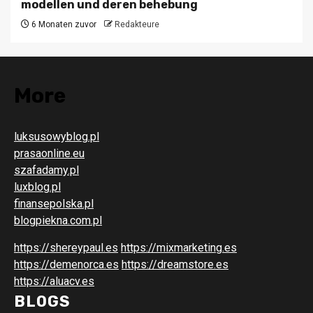
modellen und deren behebung
6 Monaten zuvor
Redakteure
More
luksusowyblog.pl
prasaonline.eu
szafadamy.pl
luxblog.pl
finansepolska.pl
blogpiekna.com.pl
https://shereypaul.es
https://mixmarketing.es
https://demenorca.es
https://dreamstore.es
https://aluacv.es
BLOGS