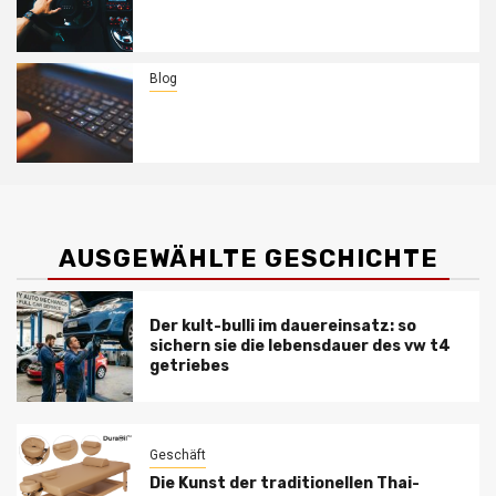
Typische getriebekrankheiten bei
opel-modellen und deren behebung
Blog
Symfony Entwicklungsfirma: Warum
Symfony die erste Wahl für komplexe
Enterprise-Lösungen ist
AUSGEWÄHLTE GESCHICHTE
Der kult-bulli im dauereinsatz: so
sichern sie die lebensdauer des vw t4
getriebes
Geschäft
Die Kunst der traditionellen Thai-