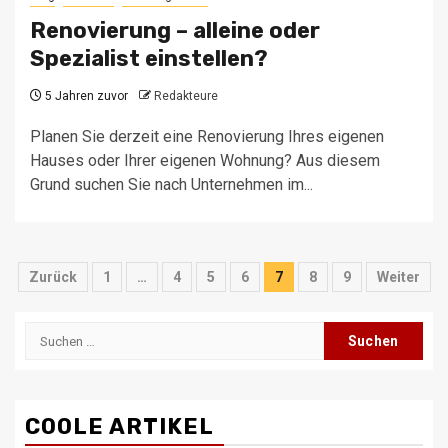
Renovierung – alleine oder
Spezialist einstellen?
5 Jahren zuvor
Redakteure
Planen Sie derzeit eine Renovierung Ihres eigenen
Hauses oder Ihrer eigenen Wohnung? Aus diesem
Grund suchen Sie nach Unternehmen im...
Seitennummerierung
Zurück
1
…
4
5
6
7
8
9
Weiter
der
Suchen
Beiträge
nach:
COOLE ARTIKEL