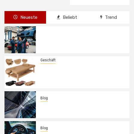
Neueste
Beliebt
Trend
Der kult-bulli im dauereinsatz: so
sichern sie die lebensdauer des vw t4
getriebes
Geschäft
Die Kunst der traditionellen Thai-
Massage: Warum die richtige
Ausstattung absolut entscheidend
ist
Blog
Warum Trockenbau die beste Wahl für
schnelle Renovierungen ist
Blog