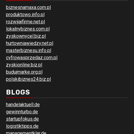
biznesnamaxa.com.pl
produktowo.info.pl
rozwijajfirme.net.pl
lokalnybiznes.com.pl
zyskownycel.biz.pl
hurtowniawiedzy.net.pl
masterbiznesu.info.pl
cyfrowasprzedaz.com.pl
zyskionline.biz.pl
budujmarke.org.pl
polskibiznes24.biz.pl
BLOGS
handelaktuell.de
gewinnturbo.de
startupfokus.de
logistiktipps.de
managementklar.de