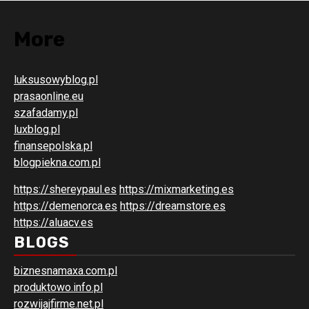
More
luksusowyblog.pl
prasaonline.eu
szafadamy.pl
luxblog.pl
finansepolska.pl
blogpiekna.com.pl
https://shereypaul.es
https://mixmarketing.es
https://demenorca.es
https://dreamstore.es
https://aluacv.es
BLOGS
biznesnamaxa.com.pl
produktowo.info.pl
rozwijajfirme.net.pl