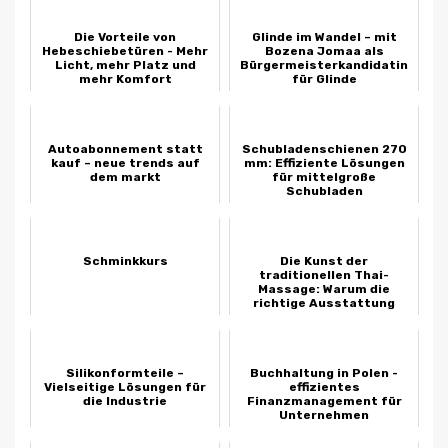
Die Vorteile von
Glinde im Wandel – mit
Hebeschiebetüren - Mehr
Bozena Jomaa als
Licht, mehr Platz und
Bürgermeisterkandidatin
mehr Komfort
für Glinde
Autoabonnement statt
Schubladenschienen 270
kauf – neue trends auf
mm: Effiziente Lösungen
dem markt
für mittelgroße
Schubladen
Schminkkurs
Die Kunst der
traditionellen Thai-
Massage: Warum die
richtige Ausstattung
absolut entscheidend ist
Silikonformteile –
Buchhaltung in Polen -
Vielseitige Lösungen für
effizientes
die Industrie
Finanzmanagement für
Unternehmen