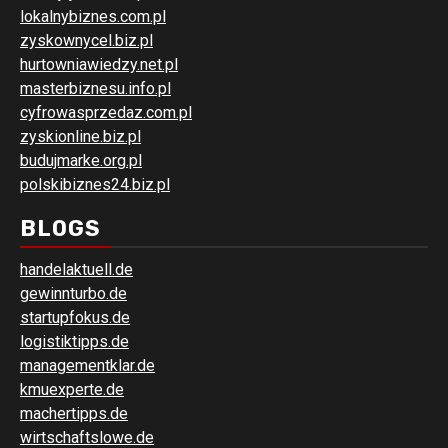
lokalnybiznes.com.pl
zyskownycel.biz.pl
hurtowniawiedzy.net.pl
masterbiznesu.info.pl
cyfrowasprzedaz.com.pl
zyskionline.biz.pl
budujmarke.org.pl
polskibiznes24.biz.pl
BLOGS
handelaktuell.de
gewinnturbo.de
startupfokus.de
logistiktipps.de
managementklar.de
kmuexperte.de
machertipps.de
wirtschaftslowe.de