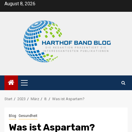
Zum
August 8, 2026
Inhalt
springen
Primäres
Menü
Start
2023
März
8.
Was ist Aspartam?
Blog
Gesundheit
Was ist Aspartam?