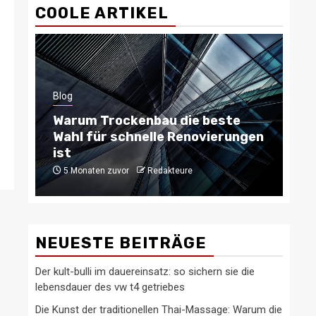
COOLE ARTIKEL
Blog
Blo
Warum Trockenbau die beste
Ty
Wahl für schnelle Renovierungen
be
ist
b
5 Monaten zuvor
Redakteure
6
NEUESTE BEITRÄGE
Der kult-bulli im dauereinsatz: so sichern sie die
lebensdauer des vw t4 getriebes
Die Kunst der traditionellen Thai-Massage: Warum die