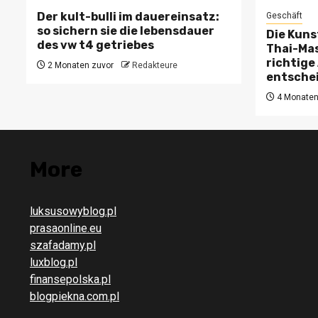
Der kult-bulli im dauereinsatz:
Geschäft
so sichern sie die lebensdauer
Die Kuns
des vw t4 getriebes
Thai-Mas
richtige
2 Monaten zuvor
Redakteure
entschei
4 Monaten
More
luksusowyblog.pl
prasaonline.eu
szafadamy.pl
luxblog.pl
finansepolska.pl
blogpiekna.com.pl