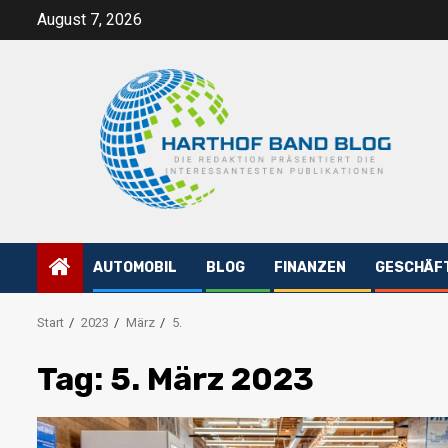
Zum
August 7, 2026
Inhalt
springen
AUTOMOBIL
BLOG
FINANZEN
GESCHÄF
Start
2023
März
5.
Tag:
5. März 2023