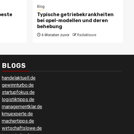
Blog
beste
Typische getriebekrankheiten
bei opel-modellen und deren
behebung
6 Monaten zuvor
Redakteure
BLOGS
handelaktuell.de
gewinnturbo.de
startupfokus.de
logistiktipps.de
managementklar.de
kmuexperte.de
machertipps.de
wirtschaftslowe.de