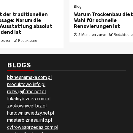
Blog
t der traditionellen
Warum Trockenbau die 
sage: Warum die
Wahl für schnelle
 Ausstattung absolut
Renovierungen ist
dend ist
5 Monaten zuvor
Redakteure
 zuvor
Redakteure
BLOGS
biznesnamaxa.com.pl
produktowo.info.pl
rozwijajfirme.net.pl
lokalnybiznes.com.pl
zyskownycel.biz.pl
hurtowniawiedzy.net.pl
masterbiznesu.info.pl
cyfrowasprzedaz.com.pl